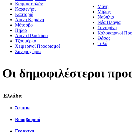
Καιμακτσαλάν
Μάνη
Καρπενήσι
Μήλος
Καστοριά
Ναύπλιο
Λίμνη Κερκίνη
Νέα Πλάγια
Μέτσοβο
Σαντορίνη
Πήλιο
Καλοκαιρινοί Προ
Λίμνη Πλαστήρα
Θάσος
Τζουμέρκα
Τολό
Χειμερινοί Προορισμοί
Ζαγοροχώρια
Οι δημοφιλέστεροι προ
Ελλάδα
Άφυτος
Βουρβουρού
Γερακινή