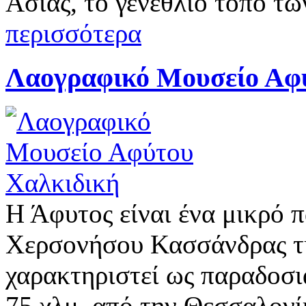
Ασίας, το γενέθλιο τόπο τ
περισσότερα
Λαογραφικό Μουσείο Αφ
Η Άφυτος είναι ένα μικρό 
Χερσονήσου Κασσάνδρας τη
χαρακτηριστεί ως παραδοσι
75 χλμ. από την Θεσσαλονί